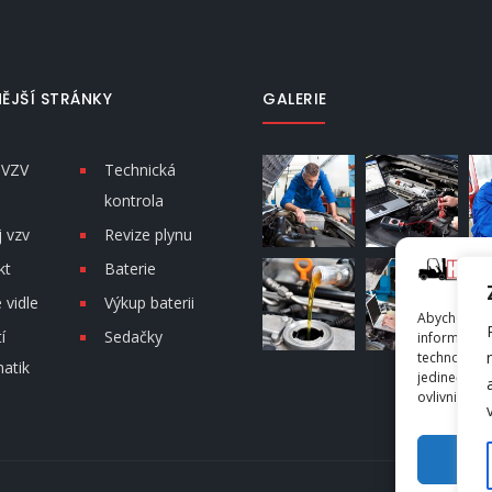
ĚJŠÍ STRÁNKY
GALERIE
 VZV
Technická
kontrola
 vzv
Revize plynu
kt
Baterie
vidle
Výkup baterii
Abychom pos
í
Sedačky
informacím 
technologie
atik
jedinečná I
ovlivnit urči
PŘ