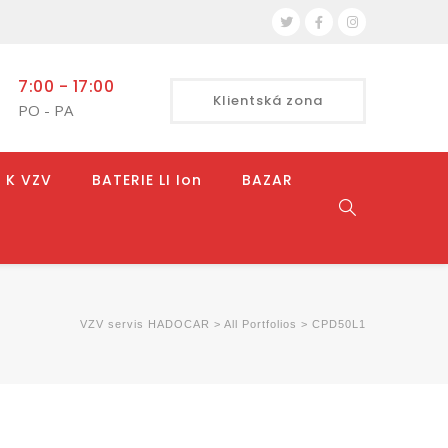
7:00 - 17:00
Klientská zona
PO - PA
 K VZV
BATERIE LI Ion
BAZAR
VZV servis HADOCAR
>
All Portfolios
>
CPD50L1