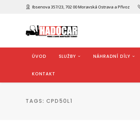
Ibsenova 357/23, 702 00 Moravská Ostrava a Přívoz
ÚVOD
SLUŽBY
NÁHRADNÍ DÍLY
KONTAKT
TAGS:
CPD50L1