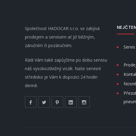
NEJČTEN
Společnost HADOCAR s.r.o. se zabývá
prodejem a servisem ať již běžným,
záručním či pozáručním.
Servis
Rádi Vám také zapůjčíme po dobu servisu
Prodej
náš vysokozdvižný vozík. Naše servisní
Konta
středisko je Vám k dispozici 24 hodin
Nosné 
denně.
Přezut
pneum