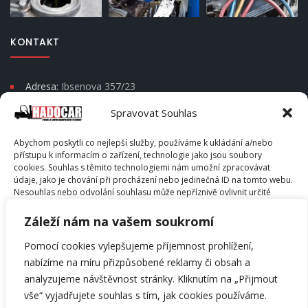
KONTAKT
Adresa:
Ibsenova 357/23
Moravská Ostrava a Přívoz
Spravovat Souhlas
Psč 702 00
Abychom poskytli co nejlepší služby, používáme k ukládání a/nebo
Telefon:
+420 604 666 202
přístupu k informacím o zařízení, technologie jako jsou soubory
cookies. Souhlas s těmito technologiemi nám umožní zpracovávat
E-mail:
info@hadocar.cz
údaje, jako je chování při procházení nebo jedinečná ID na tomto webu.
Skype:
info@hadocar.cz
Nesouhlas nebo odvolání souhlasu může nepříznivě ovlivnit určité
vlastnosti a funkce.
Záleží nám na vašem soukromí
PŘÍJMOUT
Pomocí cookies vylepšujeme příjemnost prohlížení,
nabízíme na míru přizpůsobené reklamy či obsah a
© Hadocar s.r.o. - All Rights Reserved. Copyright © 2014 -
ODMÍTNOUT
analyzujeme návštěvnost stránky. Kliknutím na „Přijmout
2026
vše“ vyjadřujete souhlas s tím, jak cookies používáme.
ZOBRAZIT PŘEDVOLBY