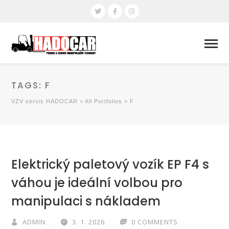
TAGS:
F
VZV servis HADOCAR
>
All Portfolios
>
F
Elektrický paletový vozík EP F4 s
váhou je ideální volbou pro
manipulaci s nákladem
ADMIN
3. 1. 2026
0 COMMENTS