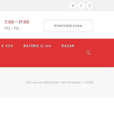
7:00 - 17:00
Klientská zona
PO - PA
 K VZV
BATERIE LI Ion
BAZAR
VZV servis HADOCAR
>
All Portfolios
>
FD2R