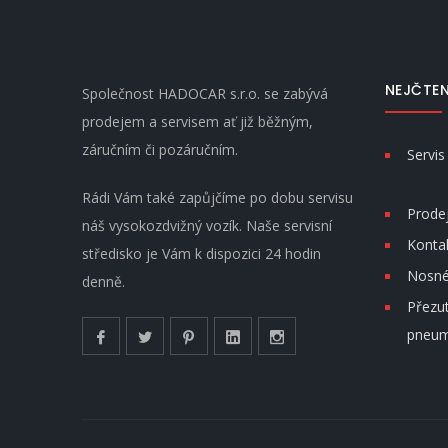
NEJČTEN
Společnost HADOCAR s.r.o. se zabývá
prodejem a servisem ať již běžným,
záručním či pozáručním.
Servis
Rádi Vám také zapůjčíme po dobu servisu
Prodej
náš vysokozdvižný vozík. Naše servisní
Konta
středisko je Vám k dispozici 24 hodin
Nosné 
denně.
Přezut
pneum