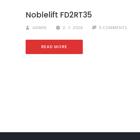
Noblelift FD2RT35
ADMIN
2. 1. 2026
0 COMMENTS
READ MORE