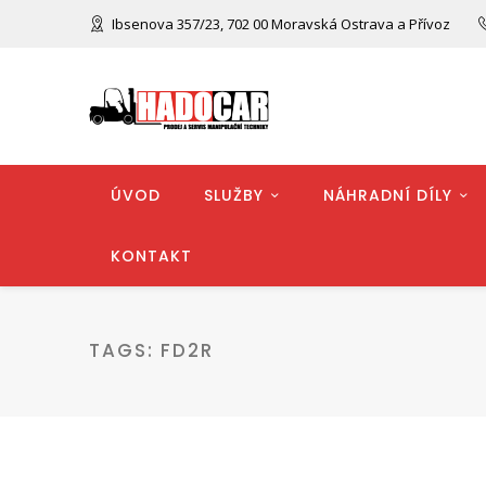
Ibsenova 357/23, 702 00 Moravská Ostrava a Přívoz
ÚVOD
SLUŽBY
NÁHRADNÍ DÍLY
KONTAKT
TAGS:
FD2R