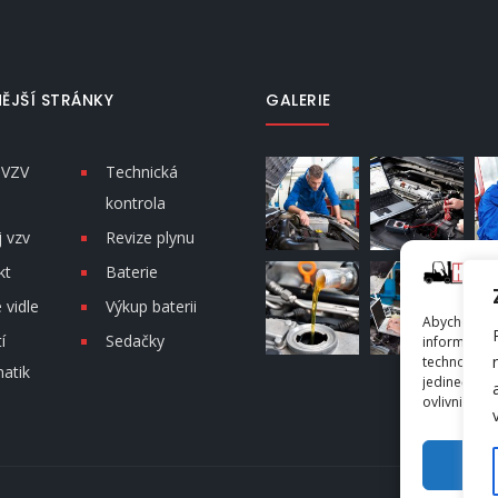
ĚJŠÍ STRÁNKY
GALERIE
 VZV
Technická
kontrola
 vzv
Revize plynu
kt
Baterie
vidle
Výkup baterii
Abychom pos
í
Sedačky
informacím 
technologie
atik
jedinečná I
ovlivnit urči
PŘ