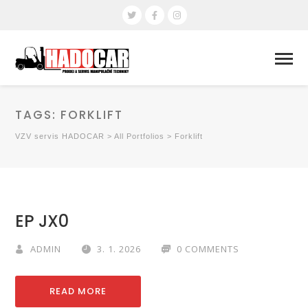
TAGS:
FORKLIFT
VZV servis HADOCAR
>
All Portfolios
>
Forklift
EP JX0
ADMIN
3. 1. 2026
0 COMMENTS
READ MORE