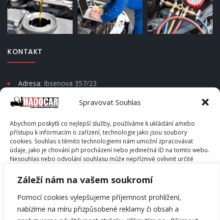
KONTAKT
Adresa:
Ibsenova 357/23
Moravská Ostrava a Přívoz
Spravovat Souhlas
Psč 702 00
Abychom poskytli co nejlepší služby, používáme k ukládání a/nebo
Telefon:
+420 604 666 202
přístupu k informacím o zařízení, technologie jako jsou soubory
cookies. Souhlas s těmito technologiemi nám umožní zpracovávat
E-mail:
info@hadocar.cz
údaje, jako je chování při procházení nebo jedinečná ID na tomto webu.
Skype:
info@hadocar.cz
Nesouhlas nebo odvolání souhlasu může nepříznivě ovlivnit určité
vlastnosti a funkce.
Záleží nám na vašem soukromí
PŘÍJMOUT
Pomocí cookies vylepšujeme příjemnost prohlížení,
nabízíme na míru přizpůsobené reklamy či obsah a
© Hadocar s.r.o. - All Rights Reserved. Copyright © 2014 -
ODMÍTNOUT