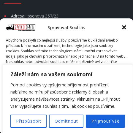
Adresa:
Ibsenova 357/23
Moravská Ostrava a Přívoz
Spravovat Souhlas
Psč 702 00
Abychom poskytli co nejlepší služby, používáme k ukládání a/nebo
Telefon:
+420 604 666 202
přístupu k informacím o zařízení, technologie jako jsou soubory
cookies. Souhlas s těmito technologiemi nám umožní zpracovávat
E-mail:
info@hadocar.cz
údaje, jako je chování při procházení nebo jedinečná ID na tomto webu.
Skype:
info@hadocar.cz
Nesouhlas nebo odvolání souhlasu může nepříznivě ovlivnit určité
vlastnosti a funkce.
Záleží nám na vašem soukromí
PŘÍJMOUT
Pomocí cookies vylepšujeme příjemnost prohlížení,
nabízíme na míru přizpůsobené reklamy či obsah a
© Hadocar s.r.o. - All Rights Reserved. Copyright © 2014 -
ODMÍTNOUT
analyzujeme návštěvnost stránky. Kliknutím na „Přijmout
2026
vše“ vyjadřujete souhlas s tím, jak cookies používáme.
ZOBRAZIT PŘEDVOLBY
ÚVOD
O NÁS
KONTAKT
ADMINISTRATOR
Přizpůsobit
Odmítnout
Přijmout vše
SOUKROMÍ
Zásady cookies
Zásady cookies