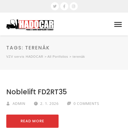
TAGS:
TERENÁK
VZV servis HADOCAR
>
All Portfolios
>
terenák
Noblelift FD2RT35
ADMIN
2. 1. 2026
0 COMMENTS
READ MORE