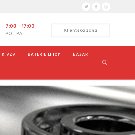
7:00 - 17:00
Klientská zona
PO - PA
 K VZV
BATERIE LI Ion
BAZAR