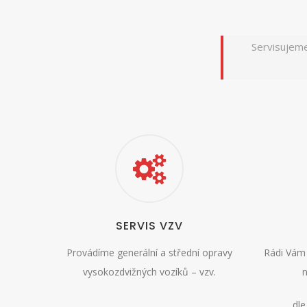
Servisujeme 
SERVIS VZV
Provádíme generální a střední opravy
Rádi Vám 
vysokozdvižných vozíků – vzv.
n
dle