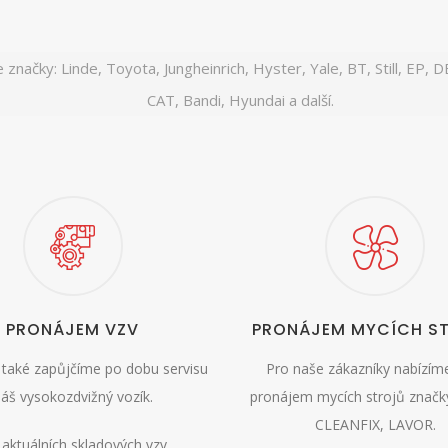
značky: Linde, Toyota, Jungheinrich, Hyster, Yale, BT, Still, EP, D
CAT, Bandi, Hyundai a další.
PRONÁJEM VZV
PRONÁJEM MYCÍCH S
také zapůjčíme po dobu servisu
Pro naše zákazníky nabízím
áš vysokozdvižný vozík.
pronájem mycích strojů znač
CLEANFIX, LAVOR.
 aktuálních skladových vzv