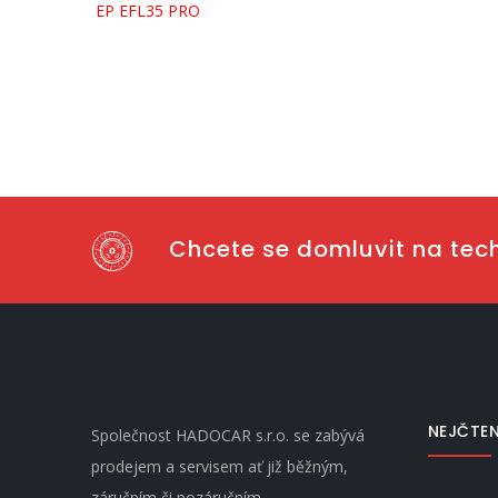
EP EFL35 PRO
Chcete se domluvit na tec
NEJČTEN
Společnost HADOCAR s.r.o. se zabývá
prodejem a servisem ať již běžným,
záručním či pozáručním.