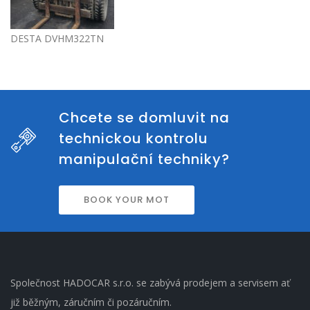
DESTA DVHM322TN
Chcete se domluvit na
technickou kontrolu
manipulační techniky?
BOOK YOUR MOT
Společnost HADOCAR s.r.o. se zabývá prodejem a servisem ať
již běžným, záručním či pozáručním.