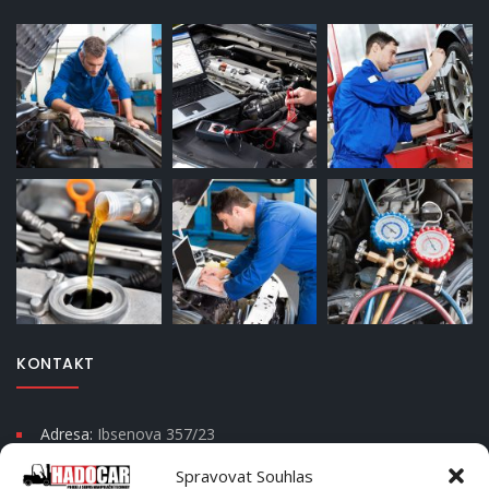
KONTAKT
Adresa:
Ibsenova 357/23
Moravská Ostrava a Přívoz
Spravovat Souhlas