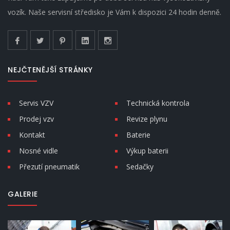
vozík. Naše servisní středisko je Vám k dispozici 24 hodin denně.
NEJČTENĚJŠÍ STRÁNKY
Servis VZV
Technická kontrola
Prodej vzv
Revize plynu
Kontakt
Baterie
Nosné vidle
Výkup baterii
Přezutí pneumatik
Sedačky
GALERIE