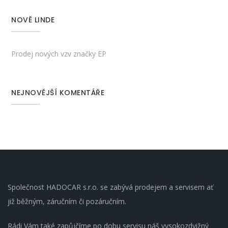
NOVĚ LINDE
Prodej nových vzv značky EP
NEJNOVĚJŠÍ KOMENTÁŘE
Společnost HADOCAR s.r.o. se zabývá prodejem a servisem ať
již běžným, záručním či pozáručním.
Rádi Vám také zapůjčíme po dobu servisu náš vysokozdvižný