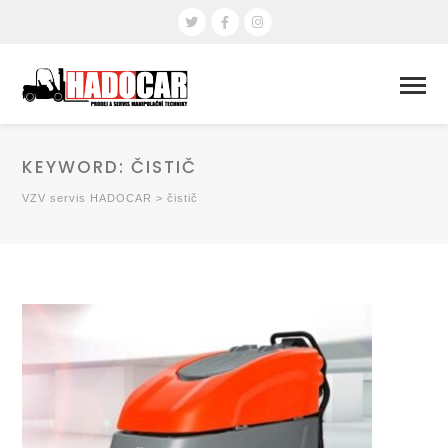
KEYWORD:
ČISTIČ
VZV servis HADOCAR
>
čistič