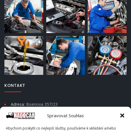
KONTAKT
Adresa:
Ibsenova 357/23
Moravská Ostrava a Přívoz
Spravovat Souhlas
Psč 702 00
Abychom poskytli co nejlepší služby, používáme k ukládání a/nebo
Telefon:
+420 604 666 202