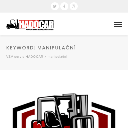
KEYWORD:
MANIPULAČNÍ
VZV servis HADOCAR
>
manipulační