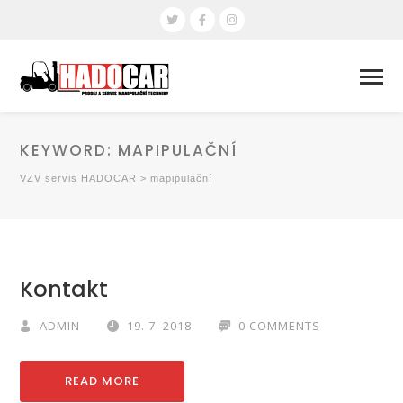
KEYWORD:
MAPIPULAČNÍ
VZV servis HADOCAR
>
mapipulační
Kontakt
ADMIN
19. 7. 2018
0 COMMENTS
READ MORE