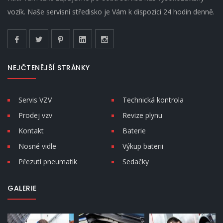
vozík. Naše servisní středisko je Vám k dispozici 24 hodin denně.
NEJČTENĚJŠÍ STRÁNKY
Servis VZV
Technická kontrola
Prodej vzv
Revize plynu
Kontakt
Baterie
Nosné vidle
Výkup baterii
Přezutí pneumatik
Sedačky
GALERIE