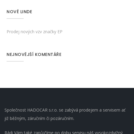
NOVĚ LINDE
Prodej nových vzv značky EP
NEJNOVĚJŠÍ KOMENTÁŘE
Společnost HADOCAR s.r.o. se zabývá prodejem a servisem ať
již běžným, záručním či pozáručním.
Rádi Vám také zapůjčíme po dobu servisu náš vysokozdvižný