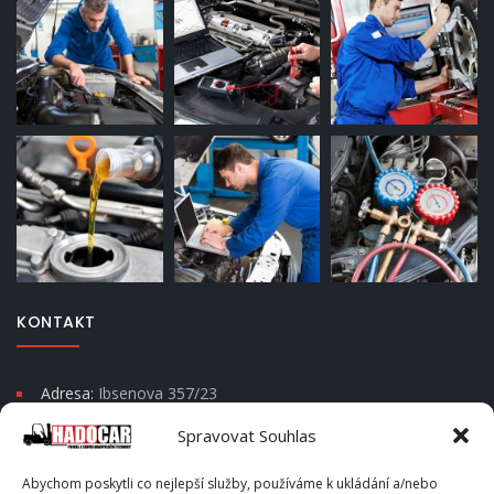
KONTAKT
Adresa:
Ibsenova 357/23
Moravská Ostrava a Přívoz
Spravovat Souhlas
Psč 702 00
Abychom poskytli co nejlepší služby, používáme k ukládání a/nebo
Telefon:
+420 604 666 202