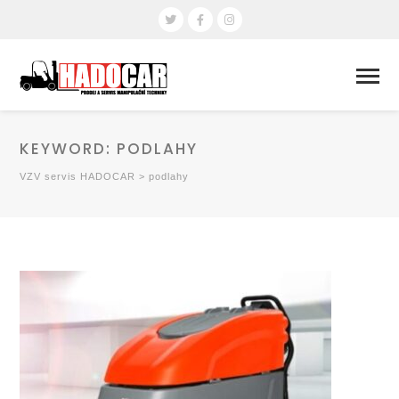
KEYWORD:
PODLAHY
VZV servis HADOCAR
>
podlahy