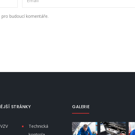
u pro budoucí komentáře.
ĚJŠÍ STRÁNKY
GALERIE
 VZV
Technická
kontrola