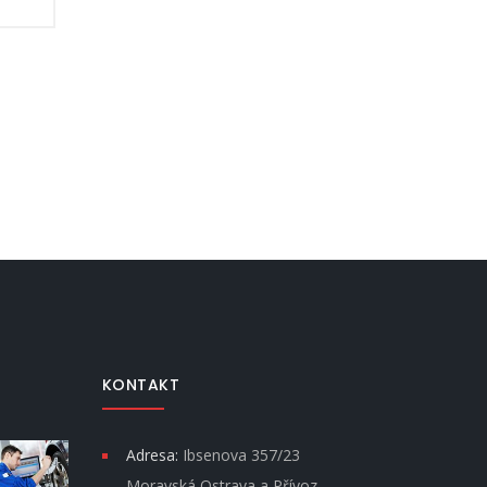
KONTAKT
Adresa:
Ibsenova 357/23
Moravská Ostrava a Přívoz