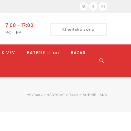
7:00 - 17:00
Klientská zona
PO - PA
 K VZV
BATERIE LI Ion
BAZAR
VZV servis HADOCAR
>
Team
>
SOPHIE LANA